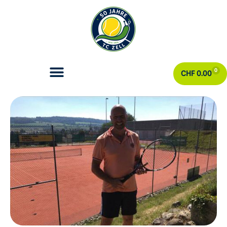
0
CHF
0.00