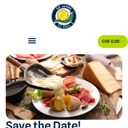
0
CHF
0.00
Save the Date!