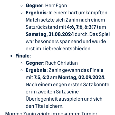
Gegner
: Herr Egon
Ergebnis
: In einem hart umkämpften
Match setzte sich Zanin nach einem
Satzrückstand mit
4:6, 7:6, 6:3(7)
am
Samstag, 31.08.2024
durch. Das Spiel
war besonders spannend und wurde
erst im Tiebreak entschieden.
Finale
:
Gegner
: Ruch Christian
Ergebnis
: Zanin gewann das Finale
mit
7:5, 6:2
am
Montag, 02.09.2024
.
Nach einem engen ersten Satz konnte
er im zweiten Satz seine
Überlegenheit ausspielen und sich
den Titel sichern.
Moreno Zanin zeigte im gesamten Turnier