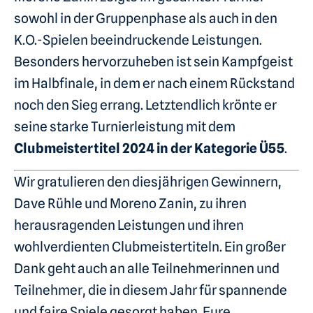
sowohl in der Gruppenphase als auch in den
K.O.-Spielen beeindruckende Leistungen.
Besonders hervorzuheben ist sein Kampfgeist
im Halbfinale, in dem er nach einem Rückstand
noch den Sieg errang. Letztendlich krönte er
seine starke Turnierleistung mit dem
Clubmeistertitel 2024 in der Kategorie Ü55
.
Wir gratulieren den diesjährigen Gewinnern,
Dave Rühle und Moreno Zanin, zu ihren
herausragenden Leistungen und ihren
wohlverdienten Clubmeistertiteln. Ein großer
Dank geht auch an alle Teilnehmerinnen und
Teilnehmer, die in diesem Jahr für spannende
und faire Spiele gesorgt haben. Eure