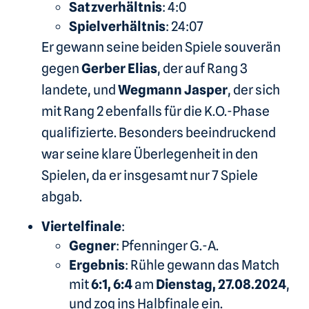
Satzverhältnis
: 4:0
Spielverhältnis
: 24:07
Er gewann seine beiden Spiele souverän
gegen
Gerber Elias
, der auf Rang 3
landete, und
Wegmann Jasper
, der sich
mit Rang 2 ebenfalls für die K.O.-Phase
qualifizierte. Besonders beeindruckend
war seine klare Überlegenheit in den
Spielen, da er insgesamt nur 7 Spiele
abgab.
Viertelfinale
:
Gegner
: Pfenninger G.-A.
Ergebnis
: Rühle gewann das Match
mit
6:1, 6:4
am
Dienstag, 27.08.2024
,
und zog ins Halbfinale ein.