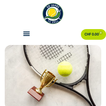
0
CHF
0.00