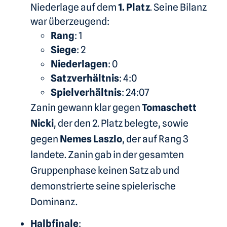
Niederlage auf dem
1. Platz
. Seine Bilanz
war überzeugend:
Rang
: 1
Siege
: 2
Niederlagen
: 0
Satzverhältnis
: 4:0
Spielverhältnis
: 24:07
Zanin gewann klar gegen
Tomaschett
Nicki
, der den 2. Platz belegte, sowie
gegen
Nemes Laszlo
, der auf Rang 3
landete. Zanin gab in der gesamten
Gruppenphase keinen Satz ab und
demonstrierte seine spielerische
Dominanz.
Halbfinale
: