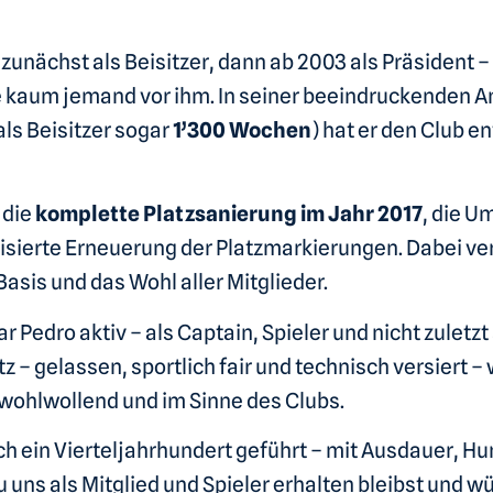
zunächst als Beisitzer, dann ab 2003 als Präsident – h
 kaum jemand vor ihm. In seiner beeindruckenden A
ls Beisitzer sogar
1’300 Wochen
) hat er den Club 
 die
komplette Platzsanierung im Jahr 2017
, die U
lisierte Erneuerung der Platzmarkierungen. Dabei verl
asis und das Wohl aller Mitglieder.
edro aktiv – als Captain, Spieler und nicht zuletzt 
z – gelassen, sportlich fair und technisch versiert –
s wohlwollend und im Sinne des Clubs.
ch ein Vierteljahrhundert geführt – mit Ausdauer, Hu
uns als Mitglied und Spieler erhalten bleibst und wü