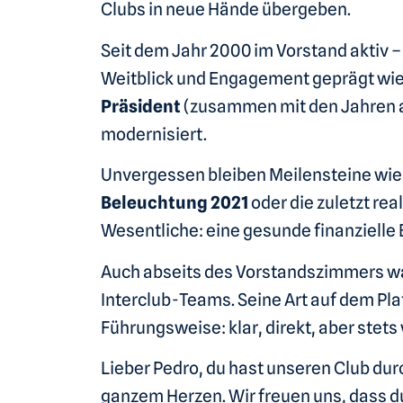
Clubs in neue Hände übergeben.
Seit dem Jahr 2000 im Vorstand aktiv – 
Weitblick und Engagement geprägt wie
Präsident
(zusammen mit den Jahren a
modernisiert.
Unvergessen bleiben Meilensteine wie
Beleuchtung 2021
oder die zuletzt rea
Wesentliche: eine gesunde finanzielle B
Auch abseits des Vorstandszimmers war P
Interclub-Teams. Seine Art auf dem Plat
Führungsweise: klar, direkt, aber stet
Lieber Pedro, du hast unseren Club dur
ganzem Herzen. Wir freuen uns, dass du 