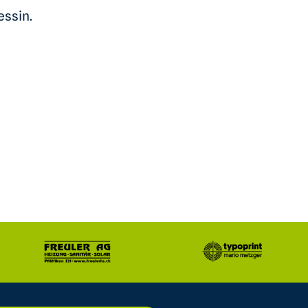
essin.