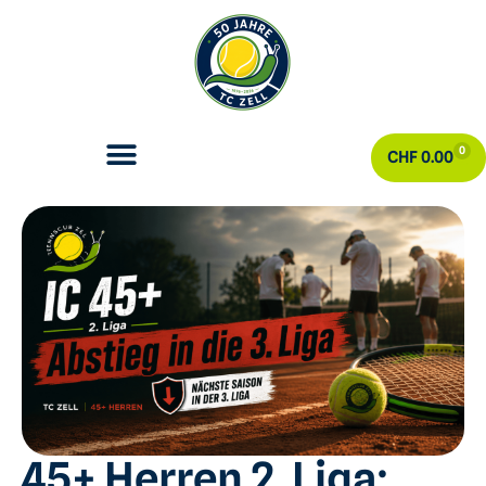
0
CHF
0.00
45+ Herren 2. Liga: