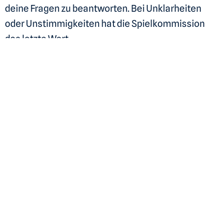
deine Fragen zu beantworten. Bei Unklarheiten
oder Unstimmigkeiten hat die Spielkommission
das letzte Wort.
Wir freuen uns auf packende
Spiele!
Wir hoffen, dass alle geplanten Spiele stattfinden
können und ermutigen unsere Teams, frühzeitig
mit ihren Matches zu beginnen. Wir freuen uns
auf spannende und verletzungsfreie
Begegnungen und wünschen allen Teilnehmern
viel Spass und Erfolg!