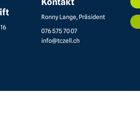
Kontakt
ift
Ronny Lange, Präsident
 16
076 575 70 07
info@tczell.ch