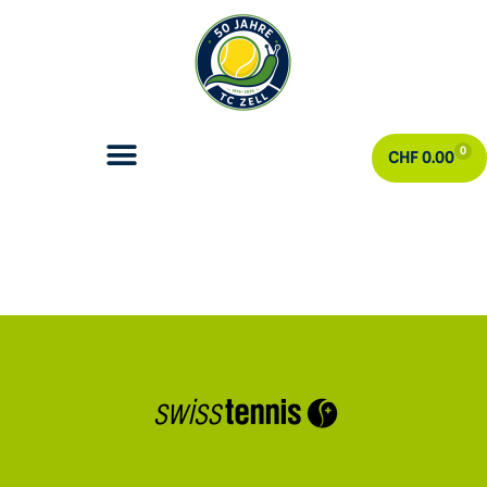
0
CHF
0.00