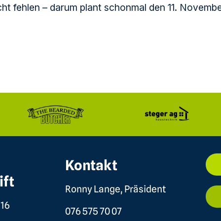
cht fehlen – darum plant schonmal den 11. Novembe
Kontakt
ift
Ronny Lange, Präsident
 16
076 575 70 07