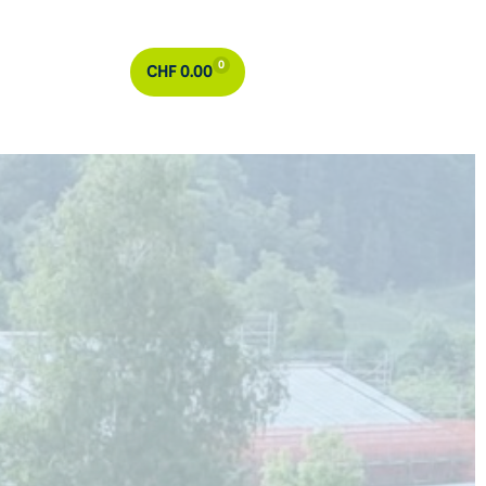
0
CHF
0.00