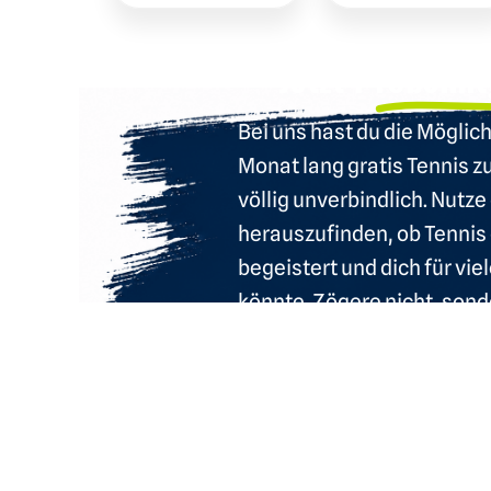
Jetzt Probemit
Bei uns hast du die Möglic
Monat lang gratis Tennis z
völlig unverbindlich. Nutz
herauszufinden, ob Tennis d
begeistert und dich für vie
könnte. Zögere nicht, sond
Gelegenheit und entdecke d
dich. Wir freuen uns auf dic