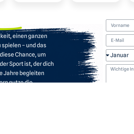
glied werden
hkeit, einen ganzen
u spielen – und das
e diese Chance, um
er Sport ist, der dich
le Jahre begleiten
ern nutze die
ie Welt des Tennis für
h!